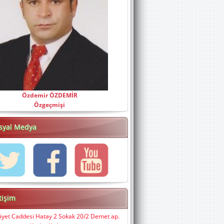
Özdemir ÖZDEMİR
Özgeçmişi
syal Medya
etişim
iyet Caddesi Hatay 2 Sokak 20/2 Demet ap.