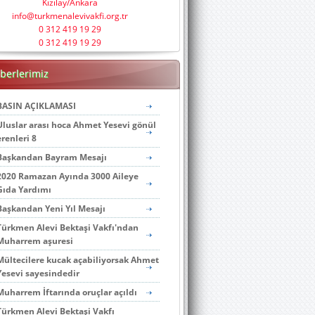
Kızılay/Ankara
info@turkmenalevivakfi.org.tr
0 312 419 19 29
0 312 419 19 29
berlerimiz
BASIN AÇIKLAMASI
Uluslar arası hoca Ahmet Yesevi gönül
erenleri 8
Başkandan Bayram Mesajı
2020 Ramazan Ayında 3000 Aileye
Gıda Yardımı
Başkandan Yeni Yıl Mesajı
Türkmen Alevi Bektaşi Vakfı'ndan
Muharrem aşuresi
Mültecilere kucak açabiliyorsak Ahmet
Yesevi sayesindedir
Muharrem İftarında oruçlar açıldı
Türkmen Alevi Bektaşi Vakfı