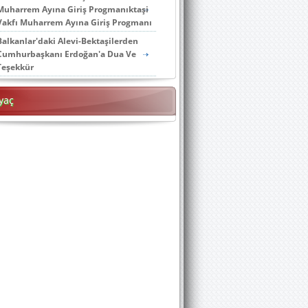
Muharrem Ayına Giriş Progmanıktaşi
Vakfı Muharrem Ayına Giriş Progmanı
Balkanlar'daki Alevi-Bektaşilerden
Cumhurbaşkanı Erdoğan'a Dua Ve
Teşekkür
yaç