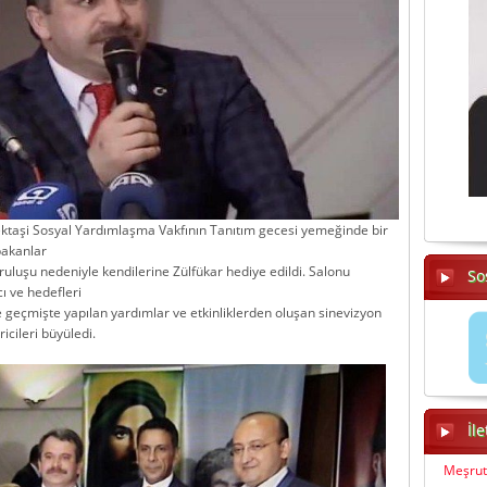
taşi Sosyal Yardımlaşma Vakfının Tanıtım gecesi yemeğinde bir
 bakanlar
ruluşu nedeniyle kendilerine Zülfükar hediye edildi. Salonu
So
ı ve hedefleri
geçmişte yapılan yardımlar ve etkinliklerden oluşan sinevizyon
icileri büyüledi.
İl
Meşrut