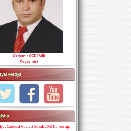
Özdemir ÖZDEMİR
Özgeçmişi
syal Medya
etişim
iyet Caddesi Hatay 2 Sokak 20/2 Demet ap.