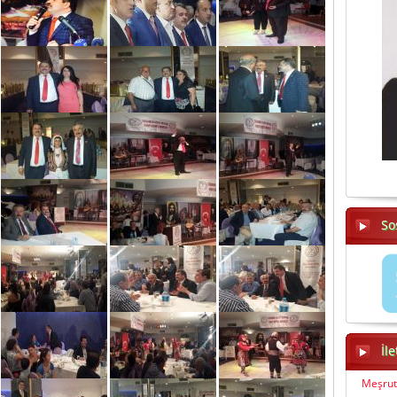
So
İl
Meşrut