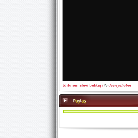
türkmen alevi bektaşi
ile
devriyehaber
Paylaş