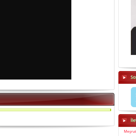
So
İl
Meşrut