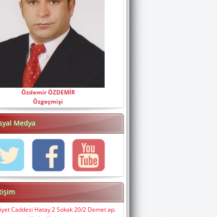
Özdemir ÖZDEMİR
Özgeçmişi
syal Medya
etişim
iyet Caddesi Hatay 2 Sokak 20/2 Demet ap.