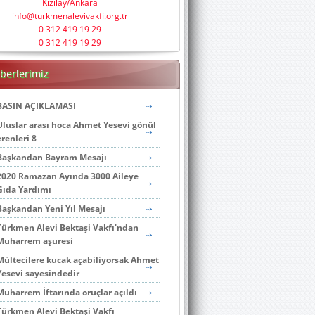
Kızılay/Ankara
info@turkmenalevivakfi.org.tr
0 312 419 19 29
0 312 419 19 29
berlerimiz
BASIN AÇIKLAMASI
Uluslar arası hoca Ahmet Yesevi gönül
erenleri 8
Başkandan Bayram Mesajı
2020 Ramazan Ayında 3000 Aileye
Gıda Yardımı
Başkandan Yeni Yıl Mesajı
Türkmen Alevi Bektaşi Vakfı'ndan
Muharrem aşuresi
Mültecilere kucak açabiliyorsak Ahmet
Yesevi sayesindedir
Muharrem İftarında oruçlar açıldı
Türkmen Alevi Bektaşi Vakfı