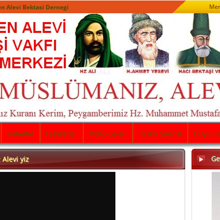
Mer
n Alevi Bektasi Dernegi
Ge
Alevi yiz